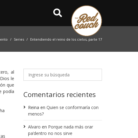
iento
Series
Entendiendo el reino de los cielos, parte 17
ero, al
Dios le
zón que
e podía
Comentarios recientes
Reina
en
Quien se conformaría con
 ha
menos?
Alvaro
en
Porque nada más orar
pa’dentro no nos sirve
tas