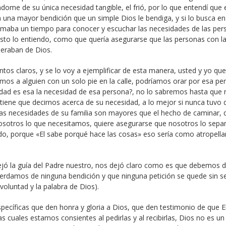
dome de su única necesidad tangible, el frió, por lo que entendí que 
an una mayor bendición que un simple Dios le bendiga, y si lo busca en
 tomaba un tiempo para conocer y escuchar las necesidades de las per
 esto lo entiendo, como que quería asegurarse que las personas con l
peraban de Dios.
untos claros, y se lo voy a ejemplificar de esta manera, usted y yo que
os a alguien con un solo pie en la calle, podríamos orar por esa pe
lidad es esa la necesidad de esa persona?, no lo sabremos hasta que 
iene que decirnos acerca de su necesidad, a lo mejor si nunca tuvo 
 las necesidades de su familia son mayores que el hecho de caminar, 
nosotros lo que necesitamos, quiere asegurarse que nosotros lo sep
o, porque «El sabe porqué hace las cosas» eso sería como atropella
ejó la guía del Padre nuestro, nos dejó claro como es que debemos 
perdamos de ninguna bendición y que ninguna petición se quede sin s
voluntad y la palabra de Dios).
specíficas que den honra y gloria a Dios, que den testimonio de que E
 cuales estamos consientes al pedirlas y al recibirlas, Dios no es un