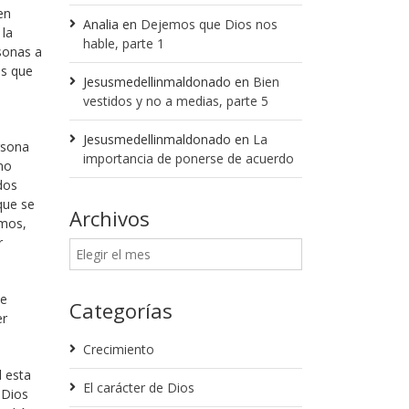
en
Analia
en
Dejemos que Dios nos
 la
hable, parte 1
sonas a
as que
Jesusmedellinmaldonado
en
Bien
vestidos y no a medias, parte 5
Jesusmedellinmaldonado
en
La
rsona
importancia de ponerse de acuerdo
no
dos
que se
Archivos
amos,
r
de
Categorías
er
Crecimiento
l esta
El carácter de Dios
 Dios