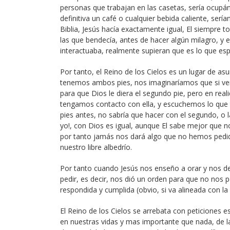
personas que trabajan en las casetas, sería ocupán
definitiva un café o cualquier bebida caliente, serí
Biblia, Jesús hacía exactamente igual, El siempre
las que bendecía, antes de hacer algún milagro, y
interactuaba, realmente supieran que es lo que es
Por tanto, el Reino de los Cielos es un lugar de as
tenemos ambos pies, nos imaginaríamos que si vem
para que Dios le diera el segundo pie, pero en rea
tengamos contacto con ella, y escuchemos lo que t
pies antes, no sabría que hacer con el segundo, o
yo!, con Dios es igual, aunque El sabe mejor que 
por tanto jamás nos dará algo que no hemos pedid
nuestro libre albedrío.
Por tanto cuando Jesús nos enseño a orar y nos d
pedir, es decir, nos dió un orden para que no nos 
respondida y cumplida (obvio, si va alineada con la 
El Reino de los Cielos se arrebata con peticiones e
en nuestras vidas y mas importante que nada, de las