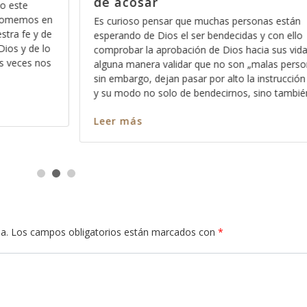
Una de mis citas favoritas en la Biblia es
29:18 que dice “El pueblo que no tiene vi
nas están
errante” y sabe, es una de las cosas más 
y con ello
identificar cuando las personas vienen e
ia sus vidas y de
ayuda ó buscan un consejo, el hecho de s
alas personas“ ,
una visión ó andan errantes
instrucción de Dios
ino también lo
Leer más
a.
Los campos obligatorios están marcados con
*