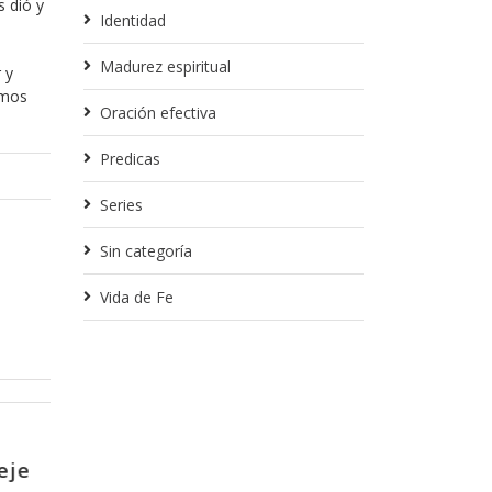
s dió y
Identidad
Madurez espiritual
 y
amos
Oración efectiva
Predicas
Series
Sin categoría
Vida de Fe
Noviembre 1, 2017
patizante
La importancia de ponerse de