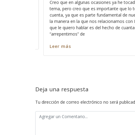
de acosar
ya he tocado este
nte que lo tomemos en
Es curioso pensar que muchas perso
ntal de nuestra fe y de
esperando de Dios el ser bendecidas 
namos con Dios y de lo
comprobar la aprobación de Dios hac
o de cuantas veces nos
alguna manera validar que no son „m
sin embargo, dejan pasar por alto la 
y su modo no solo de bendecirnos, s
Leer más
Deja una respuesta
Tu dirección de correo electrónico no será publicad