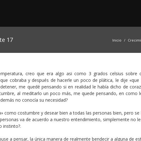
te 17
Inicio
Crecim
mperatura, creo que era algo asi como 3 grados celsius sobre c
 que cobraba y después de hacerle un poco de plática, le dije «que 
detener, me quedé pensando si en realidad le había dicho de cora
costumbre, al meditarlo un poco más, me quede pensando, en como l
y además no conocía su necesidad?
a» como costumbre y desear bien a todas las personas bien, pero se
s personas va de acuerdo a nuestro entendimiento, simplemente no le
instinto?.
use a pensar, la única manera de realmente bendecir a alguna de es