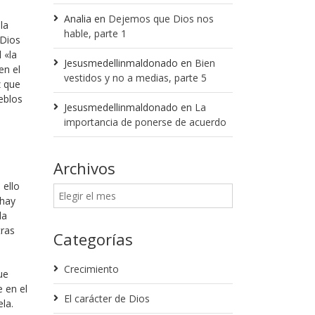
Analia
en
Dejemos que Dios nos
la
hable, parte 1
 Dios
 «la
Jesusmedellinmaldonado
en
Bien
en el
vestidos y no a medias, parte 5
z que
eblos
Jesusmedellinmaldonado
en
La
importancia de ponerse de acuerdo
Archivos
 ello
 hay
la
tras
Categorías
Crecimiento
ue
 en el
El carácter de Dios
la.