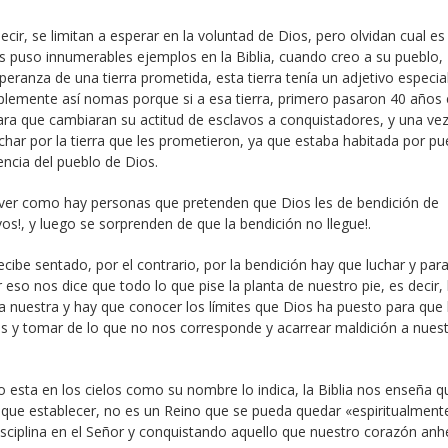
ir, se limitan a esperar en la voluntad de Dios, pero olvidan cual es 
os puso innumerables ejemplos en la Biblia, cuando creo a su pueblo,
speranza de una tierra prometida, esta tierra tenía un adjetivo especial
implemente así nomas porque si a esa tierra, primero pasaron 40 años 
para que cambiaran su actitud de esclavos a conquistadores, y una ve
char por la tierra que les prometieron, ya que estaba habitada por pu
ncia del pueblo de Dios.
 ver como hay personas que pretenden que Dios les de bendición de
s!, y luego se sorprenden de que la bendición no llegue!.
cibe sentado, por el contrario, por la bendición hay que luchar y para
 eso nos dice que todo lo que pise la planta de nuestro pie, es decir,
la nuestra y hay que conocer los límites que Dios ha puesto para que 
s y tomar de lo que no nos corresponde y acarrear maldición a nues
o esta en los cielos como su nombre lo indica, la Biblia nos enseña q
 que establecer, no es un Reino que se pueda quedar «espiritualmente
sciplina en el Señor y conquistando aquello que nuestro corazón anhe