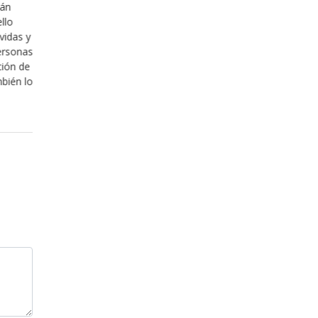
isión, camina
Una de las cosas que pocas veces tomamos
 fáciles de
es que Dios tiene mucho que decir en su rel
en búsqueda de
con nosotros, pero creemos que porque no 
saber si tienen
podemos tomarnos la libertad de por así dec
“manipular” y decidir la manera en la que no
relacionamos con él, pero sabe, en realidad
Leer más