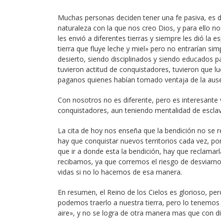
Muchas personas deciden tener una fe pasiva, es dec
naturaleza con la que nos creo Dios, y para ello n
les envió a diferentes tierras y siempre les dió la e
tierra que fluye leche y miel» pero no entrarían s
desierto, siendo disciplinados y siendo educados 
tuvieron actitud de conquistadores, tuvieron que lu
paganos quienes habían tomado ventaja de la ause
Con nosotros no es diferente, pero es interesante
conquistadores, aun teniendo mentalidad de esclavo
La cita de hoy nos enseña que la bendición no se re
hay que conquistar nuevos territorios cada vez, por
que ir a donde esta la bendición, hay que reclamar
recibamos, ya que corremos el riesgo de desviarno
vidas si no lo hacemos de esa manera.
En resumen, el Reino de los Cielos es glorioso, per
podemos traerlo a nuestra tierra, pero lo tenemos
aire», y no se logra de otra manera mas que con di