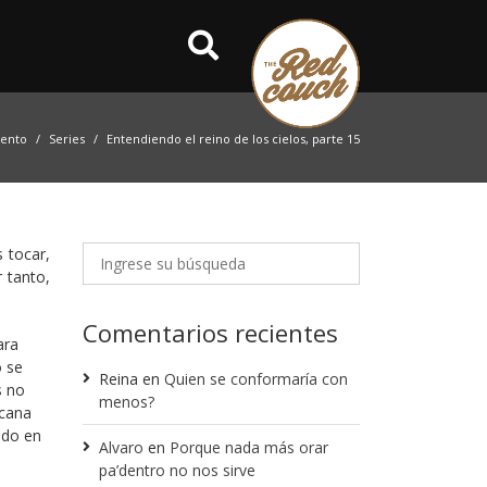
iento
Series
Entendiendo el reino de los cielos, parte 15
 tocar,
 tanto,
Comentarios recientes
ara
o se
Reina
en
Quien se conformaría con
s no
menos?
rcana
ado en
Alvaro
en
Porque nada más orar
pa’dentro no nos sirve