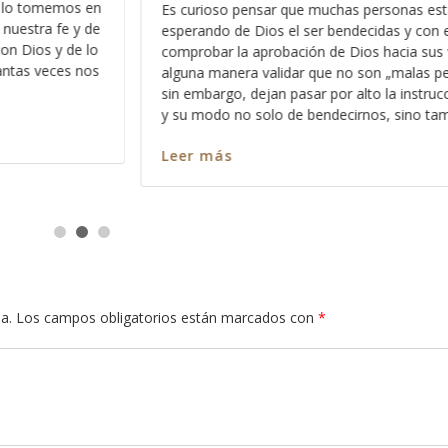
29:18 que dice “El pueblo que no tiene v
onas están
errante” y sabe, es una de las cosas más
 y con ello
identificar cuando las personas vienen 
cia sus vidas y de
ayuda ó buscan un consejo, el hecho de 
malas personas“ ,
una visión ó andan errantes
 instrucción de Dios
sino también lo
Leer más
a.
Los campos obligatorios están marcados con
*