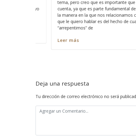
ante que lo tomemos en
Es curioso pensar que muchas pers
ental de nuestra fe y de
esperando de Dios el ser bendecidas
onamos con Dios y de lo
comprobar la aprobación de Dios ha
ho de cuantas veces nos
alguna manera validar que no son „
sin embargo, dejan pasar por alto la
y su modo no solo de bendecirnos, 
Leer más
Deja una respuesta
Tu dirección de correo electrónico no será publicad