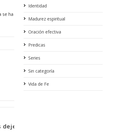
Identidad
a se ha
Madurez espiritual
Oración efectiva
Predicas
Series
Sin categoría
Vida de Fe
Noviembre 1, 2017
patizante
La importancia de ponerse de
acuerdo
s Proverbios