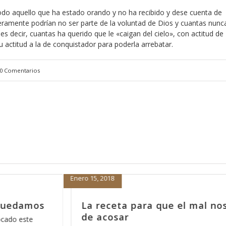
todo aquello que ha estado orando y no ha recibido y dese cuenta de
ramente podrían no ser parte de la voluntad de Dios y cuantas nunc
 es decir, cuantas ha querido que le «caigan del cielo», con actitud de
 actitud a la de conquistador para poderla arrebatar.
0 Comentarios
Noviembre 7, 2017
al nos deje
Más vale aferrado que sim
Una de mis citas favoritas en la Biblia e