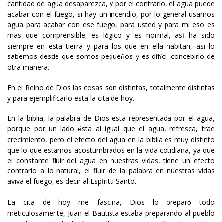
cantidad de agua desaparezca, y por el contrario, el agua puede
acabar con el fuego, si hay un incendio, por lo general usamos
agua para acabar con ese fuego, para usted y para mi eso es
mas que comprensible, es l
gico y es normal, as
ha sido
ó
í
siempre en esta tierra y para los que en ella habitan, asi lo
sabemos desde que somos peque
os y es dif
cil concebirlo de
ñ
í
otra manera.
En el Reino de Dios las cosas son distintas, totalmente distintas
y para ejemplificarlo esta la cita de hoy.
En la biblia, la palabra de Dios esta representada por el agua,
porque por un lado
sta al igual que el agua, refresca, trae
é
crecimiento, pero el efecto del agua en la biblia es muy distinto
que lo que estamos acostumbrados en la vida cotidiana, ya que
el constante fluir del agua en nuestras vidas, tiene un efecto
contrario a lo natural, el fluir de la palabra en nuestras vidas
aviva el fuego, es decir al Esp
ritu Santo.
í
La cita de hoy me fascina, Dios lo prepar
todo
ó
meticulosamente, Juan el Bautista estaba preparando al pueblo