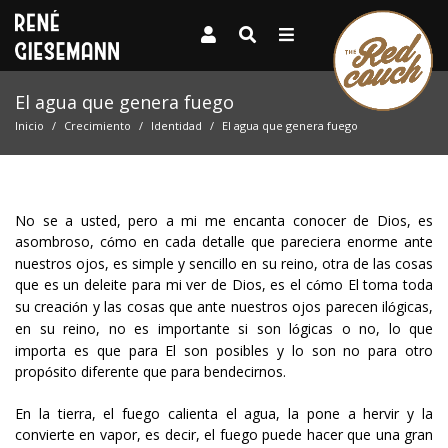
El agua que genera fuego
Inicio
Crecimiento
Identidad
El agua que genera fuego
No se a usted, pero a mi me encanta conocer de Dios, es
asombroso, c
mo en cada detalle que pareciera enorme ante
ó
nuestros ojos, es simple y sencillo en su reino, otra de las cosas
que es un deleite para mi ver de Dios, es el c
mo El toma toda
ó
su creaci
n y las cosas que ante nuestros ojos parecen il
gicas,
ó
ó
en su reino, no es importante si son l
gicas o no, lo que
ó
importa es que para El son posibles y lo son no para otro
prop
sito diferente que para bendecirnos.
ó
En la tierra, el fuego calienta el agua, la pone a hervir y la
convierte en vapor, es decir, el fuego puede hacer que una gran