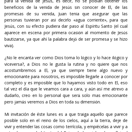
para la venida de Jes
s, es decir, no se pod
an obtener los
ú
í
beneficios de la venida de Jes
s sin conocer de El, de las
ú
promesas de su venida, Juan tenia que asegurar que las
personas tuvieran por asi decirlo «agua corriente», para que
Jes
s, con su efecto pudiera dar paso al Esp
ritu Santo (el cual
ú
í
aparece en escena por primera ocasi
n al momento de Jes
s
ó
ú
bautizarse, ya que ah
la palabra dej
de ser promesa y se hizo
í
ó
viva).
¿No le encanta ver como Dios toma lo l
gico y lo hace il
gico y
ó
ó
viceversa?, a Dios no le gusta la rutina y no quiere que nos
acostumbremos a El, ya que siempre tiene algo nuevo y
emocionante para nosotros, es imposible llegarle a conocer por
completo y es imposible que lo hayamos visto todo en El, eso
tal vez el d
a que le veamos cara a cara, y a
n as
me atrevo a
í
ú
í
dudarlo, creo en lo personal que ser
solo mas emocionante
á
pero jam
s veremos a Dios en toda su dimensi
n.
á
ó
Mi invitación de éste lunes es a que traiga aquello que parece
posible solo en el reino de los cielos, aquí a la tierra, deje de
vivir y entender las cosas como terrícola, y empiécelas a vivir y a