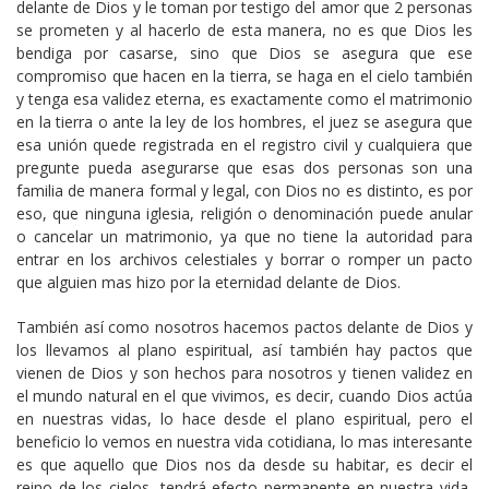
delante de Dios y le toman por testigo del amor que 2 personas
se prometen y al hacerlo de esta manera, no es que Dios les
bendiga por casarse, sino que Dios se asegura que ese
compromiso que hacen en la tierra, se haga en el cielo también
y tenga esa validez eterna, es exactamente como el matrimonio
en la tierra o ante la ley de los hombres, el juez se asegura que
esa unión quede registrada en el registro civil y cualquiera que
pregunte pueda asegurarse que esas dos personas son una
familia de manera formal y legal, con Dios no es distinto, es por
eso, que ninguna iglesia, religión o denominación puede anular
o cancelar un matrimonio, ya que no tiene la autoridad para
entrar en los archivos celestiales y borrar o romper un pacto
que alguien mas hizo por la eternidad delante de Dios.
También así como nosotros hacemos pactos delante de Dios y
los llevamos al plano espiritual, así también hay pactos que
vienen de Dios y son hechos para nosotros y tienen validez en
el mundo natural en el que vivimos, es decir, cuando Dios actúa
en nuestras vidas, lo hace desde el plano espiritual, pero el
beneficio lo vemos en nuestra vida cotidiana, lo mas interesante
es que aquello que Dios nos da desde su habitar, es decir el
reino de los cielos, tendrá efecto permanente en nuestra vida,