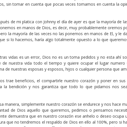
os, sin tomar en cuenta que pocas veces tomamos en cuenta la opi
ués de mi platica con Johnny el día de ayer es que la mayoría de la
 ponemos en manos de Dios, es decir, muy probablemente oremos por
ero la mayoría de las veces no las ponemos en manos de El, y le d
 que si lo hacemos, haría algo totalmente opuesto a lo que queremos
stras vidas es un error, Dios no es un toma pedidos y no esta ahí so
e de nuestra vida todo el tiempo y quiere ocupar el lugar numero
ma de nuestras esposas y esposos, hijos o cualquier persona que a
nos trae beneficios, el compartirle nuestro corazón y poner en su
a la bendición y nos garantiza que todo lo que pidamos nos se
esa manera, simplemente nuestro corazón se endurece y nos hace m
luntad de Dios aquello que queremos, pedimos o pensamos necesit
ente demuestra que en nuestro corazón ese anhelo o deseo ocupa u
ra que no tendremos el respaldo de Dios en ello al 100%, pero si 