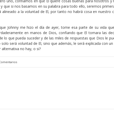
ro uno, confiamos en que El quiere cosas buenas para nosotros y 
s y que si nos basamos en su palabra para todo ello, seremos prime
á alineado a la voluntad de El, por tanto no habrá cosa en nuestro 
n que Johnny me hizo el día de ayer, tome esa parte de su vida qu
rdaderamente en manos de Dios, confiando que El tomara las dec
 de lo que pueda suceder y de las miles de respuestas que Dios le pu
 solo será voluntad de El, sino que además, le será explicada con un
alternativa no hay, o si?
Comentarios