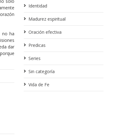
no solo
Identidad
ramente
corazón
Madurez espiritual
Oración efectiva
e no ha
isiones
Predicas
eda dar
 porque
Series
Sin categoría
Vida de Fe