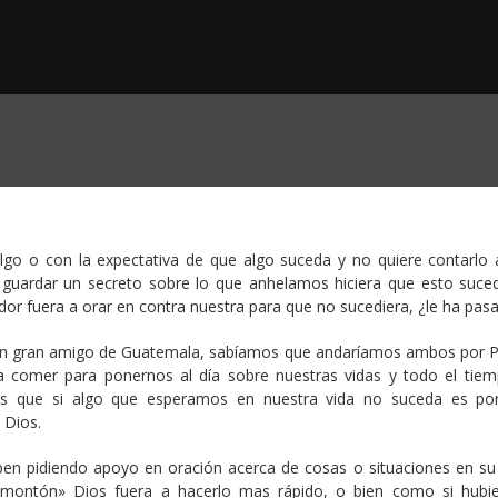
go o con la expectativa de que algo suceda y no quiere contarlo 
l guardar un secreto sobre lo que anhelamos hiciera que esto suced
or fuera a orar en contra nuestra para que no sucediera, ¿le ha pas
y un gran amigo de Guatemala, sabíamos que andaríamos ambos por
 a comer para ponernos al día sobre nuestras vidas y todo el tie
es que si algo que esperamos en nuestra vida no suceda es po
 Dios.
n pidiendo apoyo en oración acerca de cosas o situaciones en su 
 montón» Dios fuera a hacerlo mas rápido, o bien como si hubi