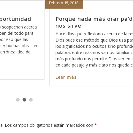
Febrero 14, 2018
r pa’dentro no
Porque no es una opción
porque es inevitable
 de la revelación de
Por alguna razón cuando pensamos
s usa para mostrarnos
Dios, antes de que venga a nuestr
o profundos de la
estar con Dios, nos asalta el pens
amiliarizando con ella,
nuestro pecado y vemos difícil el h
ver en cada versículo y
vemos difícil el hecho de estar a la “
s queda cada mensaje y
situación como para ser aceptos de
Leer más
a.
Los campos obligatorios están marcados con
*