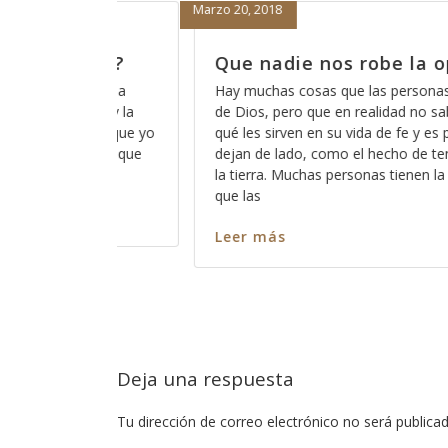
Febrero 15, 2018
e la oportunidad
Porque nada más ora
nos sirve
 personas sospechan acerca
dad no saben del todo para
Hace días que reflexiono acerca
e fe y es por eso que las
Dios pues ese método que Dio
cho de tener buenas obras en
los significados no ocultos sin
tienen la errónea idea de
palabra, entre más nos vamos f
más profundo nos permite Dios 
en cada pasaja y más claro no
Leer más
Deja una respuesta
Tu dirección de correo electrónico no será publicad