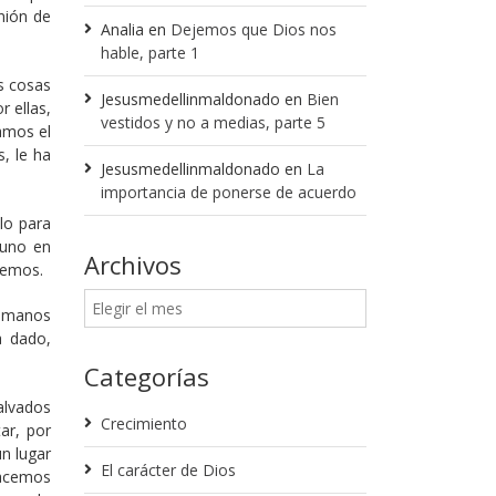
nión de
Analia
en
Dejemos que Dios nos
hable, parte 1
s cosas
Jesusmedellinmaldonado
en
Bien
 ellas,
vestidos y no a medias, parte 5
amos el
, le ha
Jesusmedellinmaldonado
en
La
importancia de ponerse de acuerdo
lo para
 uno en
Archivos
memos.
s manos
a dado,
Categorías
alvados
Crecimiento
ar, por
n lugar
El carácter de Dios
hacemos