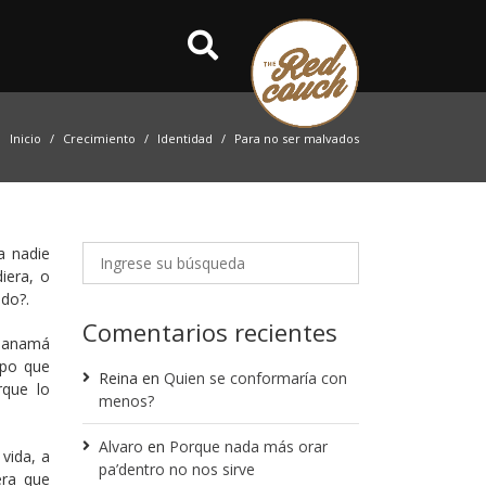
Inicio
Crecimiento
Identidad
Para no ser malvados
a nadie
iera, o
ado?.
Comentarios recientes
 Panamá
mpo que
Reina
en
Quien se conformaría con
rque lo
menos?
Alvaro
en
Porque nada más orar
vida, a
pa’dentro no nos sirve
era que