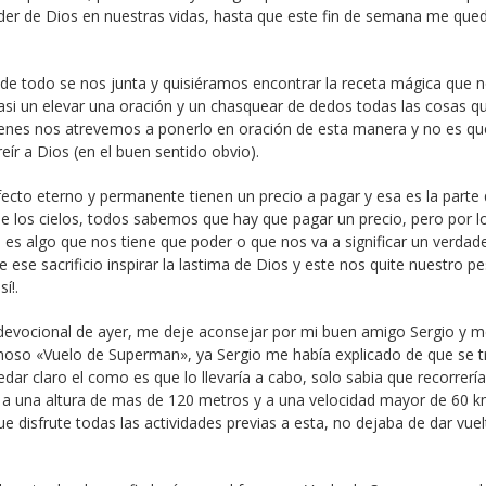
poder de Dios en nuestras vidas, hasta que este fin de semana me qu
e todo se nos junta y quisiéramos encontrar la receta mágica que 
casi un elevar una oración y un chasquear de dedos todas las cosas q
enes nos atrevemos a ponerlo en oración de esta manera y no es qu
ír a Dios (en el buen sentido obvio).
fecto eterno y permanente tienen un precio a pagar y esa es la parte
de los cielos, todos sabemos que hay que pagar un precio, pero por l
s algo que nos tiene que poder o que nos va a significar un verdad
 ese sacrificio inspirar la lastima de Dios y este nos quite nuestro pe
í!.
devocional de ayer, me deje aconsejar por mi buen amigo Sergio y me
amoso «Vuelo de Superman», ya Sergio me había explicado de que se t
r claro el como es que lo llevaría a cabo, solo sabia que recorrería
, a una altura de mas de 120 metros y a una velocidad mayor de 60 
 disfrute todas las actividades previas a esta, no dejaba de dar vuel