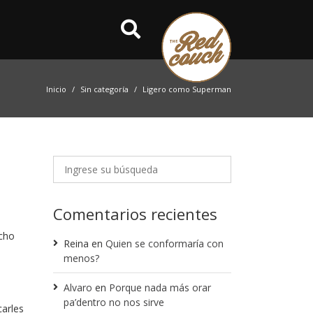
Inicio
Sin categoría
Ligero como Superman
Comentarios recientes
ucho
Reina
en
Quien se conformaría con
menos?
Alvaro
en
Porque nada más orar
pa’dentro no nos sirve
carles