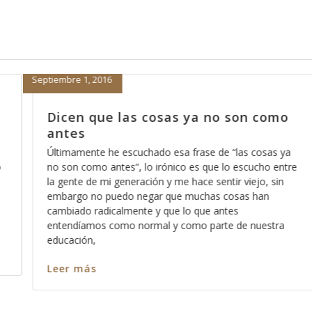
Enero 7, 2014
n como
La mejor manera de empezar el
2014, parte 6
 cosas ya
Una de las cosas que nos deben de quedar mas 
cucho entre
claras es que en el Reino de los Cielos no caben 
ejo, sin
sentimientos, y esto no se lo digo con el afán de
 han
confundirle o hacerle sentir mal, por el contrario,
hago con la intención de que aprenda a dimensi
nuestra
como es que
Leer más