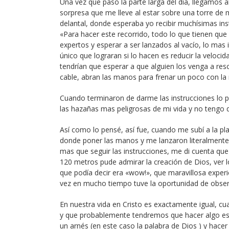
Una vez que paso la parte larga del día, llegamos
sorpresa que me lleve al estar sobre una torre de
delantal, donde esperaba yo recibir muchísimas inst
«Para hacer este recorrido, todo lo que tienen que
expertos y esperar a ser lanzados al vacío, lo mas
único que lograran si lo hacen es reducir la velocid
tendrían que esperar a que alguien los venga a resc
cable, abran las manos para frenar un poco con la re
Cuando terminaron de darme las instrucciones lo pr
las hazañas mas peligrosas de mi vida y no tengo 
Así como lo pensé, así fue, cuando me subí a la p
donde poner las manos y me lanzaron literalmente a
mas que seguir las instrucciones, me di cuenta que 
120 metros pude admirar la creación de Dios, ver lo
que podía decir era «wow!», que maravillosa experien
vez en mucho tiempo tuve la oportunidad de observa
En nuestra vida en Cristo es exactamente igual,
y que probablemente tendremos que hacer algo espe
un arnés (en este caso la palabra de Dios ) y hac