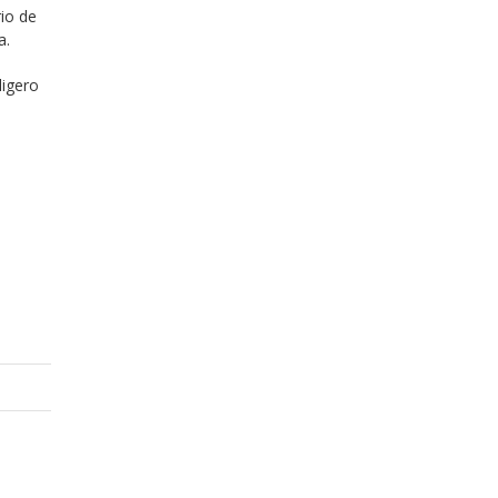
rio de
a.
ligero