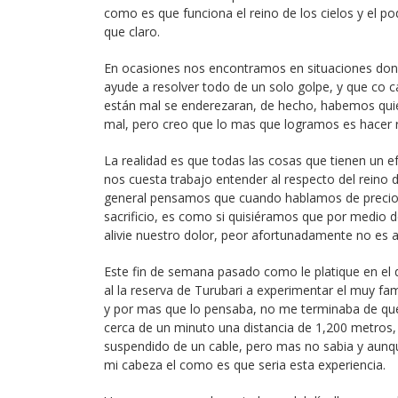
como es que funciona el reino de los cielos y el 
que claro.
En ocasiones nos encontramos en situaciones dond
ayude a resolver todo de un solo golpe, y que co 
están mal se enderezaran, de hecho, habemos qui
mal, pero creo que lo mas que logramos es hacer re
La realidad es que todas las cosas que tienen un e
nos cuesta trabajo entender al respecto del reino 
general pensamos que cuando hablamos de precio e
sacrificio, es como si quisiéramos que por medio de
alivie nuestro dolor, peor afortunadamente no es as
Este fin de semana pasado como le platique en el 
al la reserva de Turubari a experimentar el muy f
y por mas que lo pensaba, no me terminaba de queda
cerca de un minuto una distancia de 1,200 metros
suspendido de un cable, pero mas no sabia y aunque
mi cabeza el como es que seria esta experiencia.