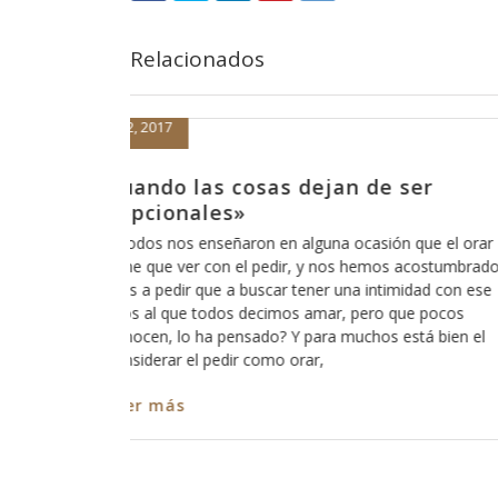
Relacionados
Septiembre 1, 2016
 ser
Dicen que las cosas ya no so
antes
n que el orar
Últimamente he escuchado esa frase de “las
s acostumbrado
no son como antes”, lo irónico es que lo es
midad con ese
la gente de mi generación y me hace sentir vi
que pocos
embargo no puedo negar que muchas cosas
está bien el
cambiado radicalmente y que lo que antes
entendíamos como normal y como parte de 
educación,
Leer más