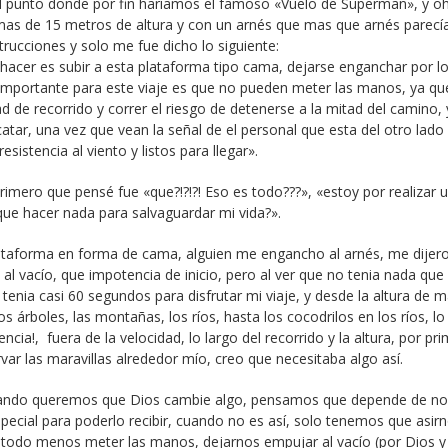
 al punto donde por fin haríamos el famoso «Vuelo de Superman», y o
 mas de 15 metros de altura y con un arnés que mas que arnés parecí
rucciones y solo me fue dicho lo siguiente:
 hacer es subir a esta plataforma tipo cama, dejarse enganchar por l
 importante para este viaje es que no pueden meter las manos, ya qu
ad de recorrido y correr el riesgo de detenerse a la mitad del camino, 
atar, una vez que vean la señal de el personal que esta del otro lado 
sistencia al viento y listos para llegar».
imero que pensé fue «que?!?!?! Eso es todo???», «estoy por realizar 
que hacer nada para salvaguardar mi vida?».
lataforma en forma de cama, alguien me engancho al arnés, me dijer
l vacío, que impotencia de inicio, pero al ver que no tenia nada que
tenia casi 60 segundos para disfrutar mi viaje, y desde la altura de 
s árboles, las montañas, los ríos, hasta los cocodrilos en los ríos, lo
cia!, fuera de la velocidad, lo largo del recorrido y la altura, por pr
r las maravillas alrededor mío, creo que necesitaba algo así.
 cuando queremos que Dios cambie algo, pensamos que depende de n
cial para poderlo recibir, cuando no es así, solo tenemos que asir
er todo menos meter las manos, dejarnos empujar al vacío (por Dios y