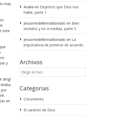
edo mas
Analia
en
Dejemos que Dios nos
hable, parte 1
nos
Jesusmedellinmaldonado
en
Bien
ue
vestidos y no a medias, parte 5
e este
Jesusmedellinmaldonado
en
La
importancia de ponerse de acuerdo
 que
o
ero
Archivos
sar y
 dirigí
rataba,
Categorías
 por
kmh
Crecimiento
tas en
El carácter de Dios