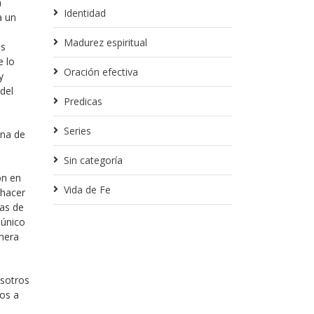
h
Identidad
a un
Madurez espiritual
os
e lo
Oración efectiva
y
del
Predicas
Series
una de
Sin categoría
on en
Vida de Fe
 hacer
mas de
 único
imera
osotros
nos a