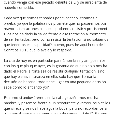
cuando venga con ese pecado delante de El y se arrepienta de
haberlo cometido.
Cada vez que somos tentados por el pecado, estamos a
prueba, ya que la palabra nos promete que no pasaremos por
mayores tentaciones a las que podamos resistir y precisamente
Dios nos ha dado la salida frente a esa tentación al momento
de ser tentados, pero como resistir la tentación si no sabíamos
que tenemos esa capacidad?, bueno, pues he aquí la cita de 1
Corintios 10:13 que lo avala y lo respalda.
La cita de hoy es en particular para 2 hombres y amigos míos
con los que platique ayer, es la garantía de que no solo nos ha
dado el Padre la fortaleza de resistir cualquier tentación, sino
que hay bienaventuranza en ello, solo hay que tomar la
decisión de hacerlo, todo tiene lugar en una pequeña decisión,
sabe como lo entiendo yo?.
Es como si anduviéremos en la calle y tuviéramos mucha
hambre, y pasamos frente a un restaurante y vemos los platillos
que ofrece y se nos hace agua la boca, pero no recordamos si
traemos dinero para comprar algo de comer; así de fácil como