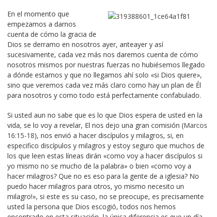
En el momento que
empezamos a darnos
cuenta de cómo la gracia de
Dios se derramo en nosotros ayer, anteayer y así
sucesivamente, cada vez más nos daremos cuenta de cómo
nosotros mismos por nuestras fuerzas no hubiésemos llegado
a dónde estamos y que no llegamos ahí solo «si Dios quiere»,
sino que veremos cada vez más claro como hay un plan de Él
para nosotros y como todo está perfectamente confabulado.
Si usted aun no sabe que es lo que Dios espera de usted en la
vida, se lo voy a revelar, El nos dejo una gran comisión (
Marcos
16:15-18
), nos envió a hacer discípulos y milagros, si, en
especifico discípulos y milagros y estoy seguro que muchos de
los que leen estas líneas dirán «como voy a hacer discípulos si
yo mismo no se mucho de la palabra» o bien «como voy a
hacer milagros? Que no es eso para la gente de a iglesia? No
puedo hacer milagros para otros, yo mismo necesito un
milagro!», si este es su caso, no se preocupe, es precisamente
usted la persona que Dios escogió, todos nos hemos
encontrado en esta situación, la única diferencia es que un día