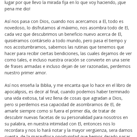
lugar por que llevo la mirada fija en lo que voy haciendo, ¡que
pena me dio!
Así nos pasa con Dios, cuando nos acercamos a El, todo es
novedoso, lo disfrutamos al máximo, nos asombra todo de El,
cada vez que descubrimos un beneficio nuevo acerca de El,
quisiéramos contárselo a todo mundo, pero pasa el tiempo y
nos acostumbramos, sabemos las rutinas que tenemos que
hacer para recibir ciertas bendiciones, las cuales dejamos de ver
como tales, e incluso nuestra oración se convierte en una serie
de frases armadas e incluso dejan de ser razonadas, perdemos
nuestro primer amor.
Así nos enseña la Biblia, y me encanta que lo hace en el libro de
apocalipsis, es decir al final, cuando podemos haber terminado
una vida exitosa, tal vez llena de cosas que agradan a Dios,
pero si perdemos esa capacidad de asombrarnos de El, de
amarle siempre como si fuera el primer día, de tratar de
descubrir nuevas facetas de su personalidad para nosotros en
su palabra, en nuestra intimidad con El, entonces nos lo
recordara y nos lo hará notar y la mayor vergüenza, sera darnos
cuenta, de la maravillosa oportunidad que hemos dejado pasar.