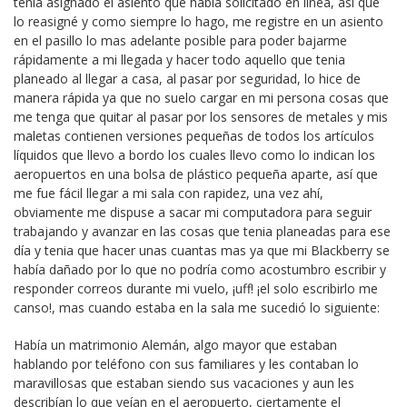
tenia asignado el asiento que había solicitado en linea, así que
lo reasigné y como siempre lo hago, me registre en un asiento
en el pasillo lo mas adelante posible para poder bajarme
rápidamente a mi llegada y hacer todo aquello que tenia
planeado al llegar a casa, al pasar por seguridad, lo hice de
manera rápida ya que no suelo cargar en mi persona cosas que
me tenga que quitar al pasar por los sensores de metales y mis
maletas contienen versiones pequeñas de todos los artículos
líquidos que llevo a bordo los cuales llevo como lo indican los
aeropuertos en una bolsa de plástico pequeña aparte, así que
me fue fácil llegar a mi sala con rapidez, una vez ahí,
obviamente me dispuse a sacar mi computadora para seguir
trabajando y avanzar en las cosas que tenia planeadas para ese
día y tenia que hacer unas cuantas mas ya que mi Blackberry se
había dañado por lo que no podría como acostumbro escribir y
responder correos durante mi vuelo, ¡uff! ¡el solo escribirlo me
canso!, mas cuando estaba en la sala me sucedió lo siguiente:
Había un matrimonio Alemán, algo mayor que estaban
hablando por teléfono con sus familiares y les contaban lo
maravillosas que estaban siendo sus vacaciones y aun les
describían lo que veían en el aeropuerto, ciertamente el