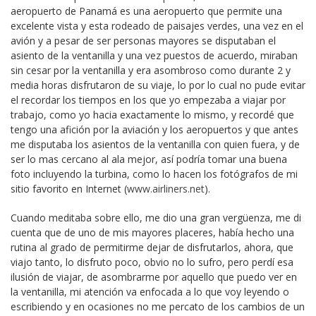
aeropuerto de Panamá es una aeropuerto que permite una
excelente vista y esta rodeado de paisajes verdes, una vez en el
avión y a pesar de ser personas mayores se disputaban el
asiento de la ventanilla y una vez puestos de acuerdo, miraban
sin cesar por la ventanilla y era asombroso como durante 2 y
media horas disfrutaron de su viaje, lo por lo cual no pude evitar
el recordar los tiempos en los que yo empezaba a viajar por
trabajo, como yo hacia exactamente lo mismo, y recordé que
tengo una afición por la aviación y los aeropuertos y que antes
me disputaba los asientos de la ventanilla con quien fuera, y de
ser lo mas cercano al ala mejor, así podría tomar una buena
foto incluyendo la turbina, como lo hacen los fotógrafos de mi
sitio favorito en Internet (
www.airliners.net
).
Cuando meditaba sobre ello, me dio una gran vergüenza, me di
cuenta que de uno de mis mayores placeres, había hecho una
rutina al grado de permitirme dejar de disfrutarlos, ahora, que
viajo tanto, lo disfruto poco, obvio no lo sufro, pero perdí esa
ilusión de viajar, de asombrarme por aquello que puedo ver en
la ventanilla, mi atención va enfocada a lo que voy leyendo o
escribiendo y en ocasiones no me percato de los cambios de un