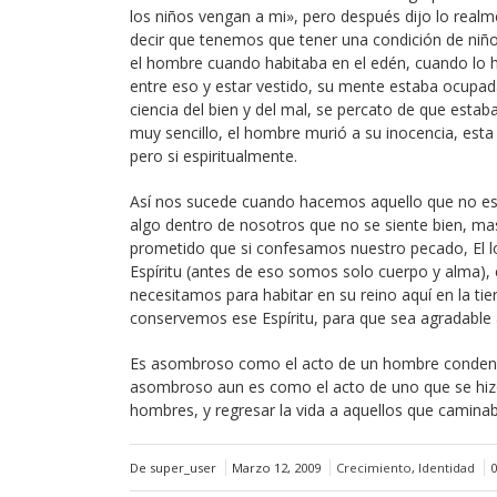
los niños vengan a mi», pero después dijo lo realme
decir que tenemos que tener una condición de niños 
el hombre cuando habitaba en el edén, cuando lo h
entre eso y estar vestido, su mente estaba ocupada
ciencia del bien y del mal, se percato de que estab
muy sencillo, el hombre murió a su inocencia, esta 
pero si espiritualmente.
Así nos sucede cuando hacemos aquello que no e
algo dentro de nosotros que no se siente bien, ma
prometido que si confesamos nuestro pecado, El 
Espíritu (antes de eso somos solo cuerpo y alma), e
necesitamos para habitar en su reino aquí en la ti
conservemos ese Espíritu, para que sea agradable 
Es asombroso como el acto de un hombre condeno a
asombroso aun es como el acto de uno que se hizo
hombres, y regresar la vida a aquellos que camina
De super_user
Marzo 12, 2009
Crecimiento
,
Identidad