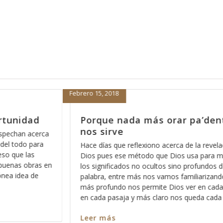
Febrero 14, 2018
pa’dentro no
Porque no es una opción,
porque es inevitable
e la revelación de
Por alguna razón cuando pensamos e
usa para mostrarnos
Dios, antes de que venga a nuestra m
rofundos de la
estar con Dios, nos asalta el pensami
liarizando con ella,
nuestro pecado y vemos difícil el hech
r en cada versículo y
vemos difícil el hecho de estar a la “al
queda cada mensaje y
situación como para ser aceptos dela
Leer más