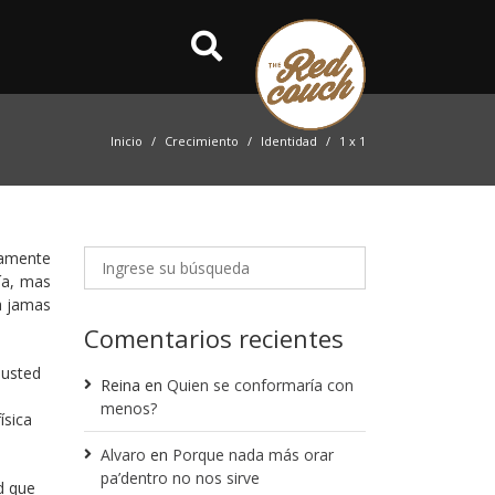
Inicio
Crecimiento
Identidad
1 x 1
tamente
ía, mas
da jamas
Comentarios recientes
 usted
Reina
en
Quien se conformaría con
menos?
ísica
Alvaro
en
Porque nada más orar
pa’dentro no nos sirve
d que