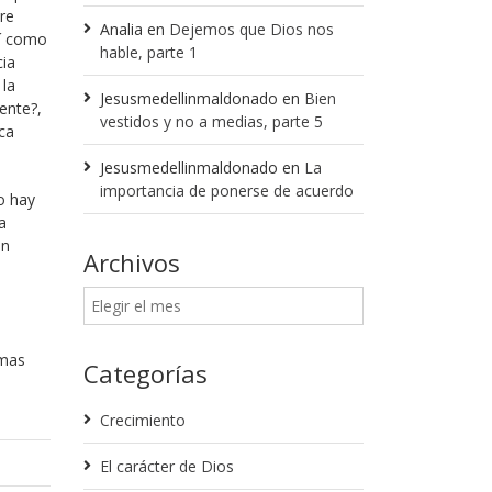
ere
Analia
en
Dejemos que Dios nos
sí como
hable, parte 1
cia
 la
Jesusmedellinmaldonado
en
Bien
ente?,
vestidos y no a medias, parte 5
ica
Jesusmedellinmaldonado
en
La
importancia de ponerse de acuerdo
o hay
a
un
Archivos
 mas
Categorías
Crecimiento
El carácter de Dios