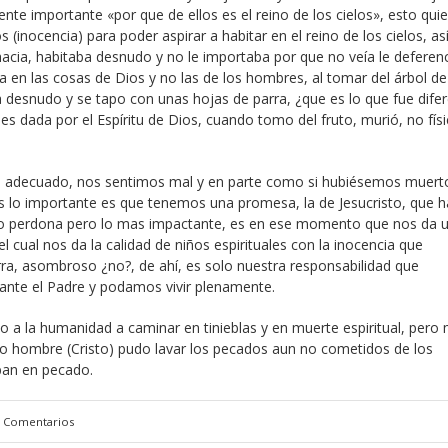
nte importante «por que de ellos es el reino de los cielos», esto qui
(inocencia) para poder aspirar a habitar en el reino de los cielos, a
acia, habitaba desnudo y no le importaba por que no veía le deferen
 en las cosas de Dios y no las de los hombres, al tomar del árbol de
a desnudo y se tapo con unas hojas de parra, ¿que es lo que fue difer
es dada por el Espíritu de Dios, cuando tomo del fruto, murió, no fís
s adecuado, nos sentimos mal y en parte como si hubiésemos muert
s lo importante es que tenemos una promesa, la de Jesucristo, que h
lo perdona pero lo mas impactante, es en ese momento que nos da 
l cual nos da la calidad de niños espirituales con la inocencia que
erra, asombroso ¿no?, de ahí, es solo nuestra responsabilidad que
ante el Padre y podamos vivir plenamente.
 la humanidad a caminar en tinieblas y en muerte espiritual, pero
 hombre (Cristo) pudo lavar los pecados aun no cometidos de los
ban en pecado.
0 Comentarios