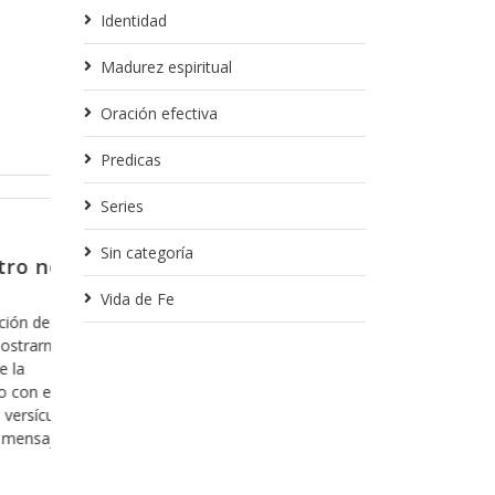
Identidad
Madurez espiritual
Oración efectiva
Predicas
Series
Febrero 13, 2018
Sin categoría
 sino
Para partir de donde nos q
Creo que en algunas ocasiones ya he toca
Vida de Fe
tema, pero creo que es importante que l
n acercarnos a
cuenta, ya que es parte fundamental de nu
ente el hecho de
la manera en la que nos relacionamos con
ento acerca de
que le quiero hablar es del hecho de cuan
o de dejarlo y
“arrepentimos” de
tura” de la
nte
Leer más