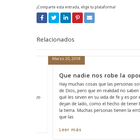
¡Comparte esta entrada, elige tu plataforma!
Relacionados
Febrero 15, 2018
 la oportunidad
Porque nada más orar 
nos sirve
ersonas sospechan acerca
d no saben del todo para
Hace días que reflexiono acerca d
e y es por eso que las
Dios pues ese método que Dios 
o de tener buenas obras en
los significados no ocultos sino p
enen la errónea idea de
palabra, entre más nos vamos fami
más profundo nos permite Dios ve
en cada pasaja y más claro nos 
Leer más