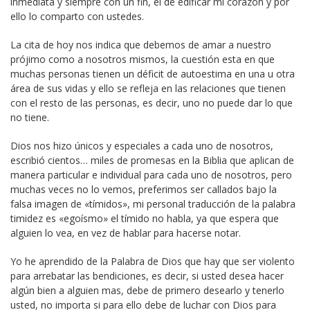
inmediata y siempre con un fin, el de edificar mi corazón y por
ello lo comparto con ustedes.
La cita de hoy nos indica que debemos de amar a nuestro
prójimo como a nosotros mismos, la cuestión esta en que
muchas personas tienen un déficit de autoestima en una u otra
área de sus vidas y ello se refleja en las relaciones que tienen
con el resto de las personas, es decir, uno no puede dar lo que
no tiene.
Dios nos hizo únicos y especiales a cada uno de nosotros,
escribió cientos… miles de promesas en la Biblia que aplican de
manera particular e individual para cada uno de nosotros, pero
muchas veces no lo vemos, preferimos ser callados bajo la
falsa imagen de «tímidos», mi personal traducción de la palabra
timidez es «egoísmo» el tímido no habla, ya que espera que
alguien lo vea, en vez de hablar para hacerse notar.
Yo he aprendido de la Palabra de Dios que hay que ser violento
para arrebatar las bendiciones, es decir, si usted desea hacer
algún bien a alguien mas, debe de primero desearlo y tenerlo
usted, no importa si para ello debe de luchar con Dios para