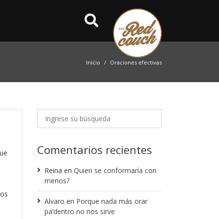
Inicio
Oraciones efectivas
Comentarios recientes
que
Reina
en
Quien se conformaría con
menos?
mos
Alvaro
en
Porque nada más orar
pa’dentro no nos sirve