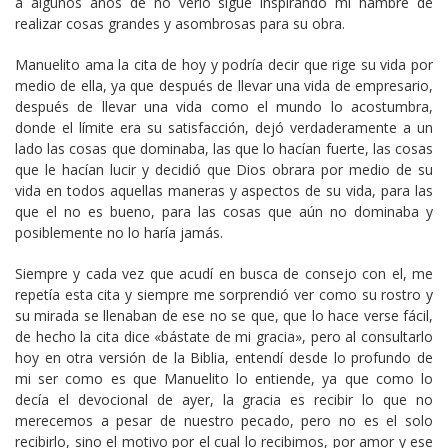
a algunos años de no verlo sigue inspirando mi hambre de
realizar cosas grandes y asombrosas para su obra.
Manuelito ama la cita de hoy y podría decir que rige su vida por
medio de ella, ya que después de llevar una vida de empresario,
después de llevar una vida como el mundo lo acostumbra,
donde el límite era su satisfacción, dejó verdaderamente a un
lado las cosas que dominaba, las que lo hacían fuerte, las cosas
que le hacían lucir y decidió que Dios obrara por medio de su
vida en todos aquellas maneras y aspectos de su vida, para las
que el no es bueno, para las cosas que aún no dominaba y
posiblemente no lo haría jamás.
Siempre y cada vez que acudí en busca de consejo con el, me
repetía esta cita y siempre me sorprendió ver como su rostro y
su mirada se llenaban de ese no se que, que lo hace verse fácil,
de hecho la cita dice «bástate de mi gracia», pero al consultarlo
hoy en otra versión de la Biblia, entendí desde lo profundo de
mi ser como es que Manuelito lo entiende, ya que como lo
decía el devocional de ayer, la gracia es recibir lo que no
merecemos a pesar de nuestro pecado, pero no es el solo
recibirlo, sino el motivo por el cual lo recibimos, por amor y ese