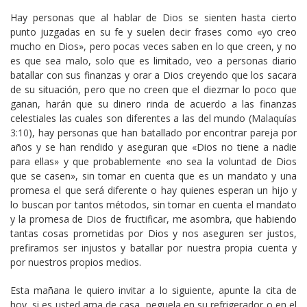
Hay personas que al hablar de Dios se sienten hasta cierto
punto juzgadas en su fe y suelen decir frases como «yo creo
mucho en Dios», pero pocas veces saben en lo que creen, y no
es que sea malo, solo que es limitado, veo a personas diario
batallar con sus finanzas y orar a Dios creyendo que los sacara
de su situación, pero que no creen que el diezmar lo poco que
ganan, harán que su dinero rinda de acuerdo a las finanzas
celestiales las cuales son diferentes a las del mundo (
Malaquías
3:10
), hay personas que han batallado por encontrar pareja por
años y se han rendido y aseguran que «Dios no tiene a nadie
para ellas» y que probablemente «no sea la voluntad de Dios
que se casen», sin tomar en cuenta que es un mandato y una
promesa el que será diferente o hay quienes esperan un hijo y
lo buscan por tantos métodos, sin tomar en cuenta el mandato
y la promesa de Dios de fructificar, me asombra, que habiendo
tantas cosas prometidas por Dios y nos aseguren ser justos,
prefiramos ser injustos y batallar por nuestra propia cuenta y
por nuestros propios medios.
Esta mañana le quiero invitar a lo siguiente, apunte la cita de
hoy, si es usted ama de casa, peguela en su refrigerador o en el