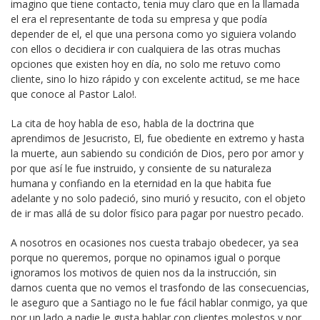
imagino que tiene contacto, tenia muy claro que en la llamada
el era el representante de toda su empresa y que podía
depender de el, el que una persona como yo siguiera volando
con ellos o decidiera ir con cualquiera de las otras muchas
opciones que existen hoy en día, no solo me retuvo como
cliente, sino lo hizo rápido y con excelente actitud, se me hace
que conoce al Pastor Lalo!.
La cita de hoy habla de eso, habla de la doctrina que
aprendimos de Jesucristo, El, fue obediente en extremo y hasta
la muerte, aun sabiendo su condición de Dios, pero por amor y
por que así le fue instruido, y consiente de su naturaleza
humana y confiando en la eternidad en la que habita fue
adelante y no solo padeció, sino murió y resucito, con el objeto
de ir mas allá de su dolor físico para pagar por nuestro pecado.
A nosotros en ocasiones nos cuesta trabajo obedecer, ya sea
porque no queremos, porque no opinamos igual o porque
ignoramos los motivos de quien nos da la instrucción, sin
darnos cuenta que no vemos el trasfondo de las consecuencias,
le aseguro que a Santiago no le fue fácil hablar conmigo, ya que
por un lado a nadie le gusta hablar con clientes molestos y por