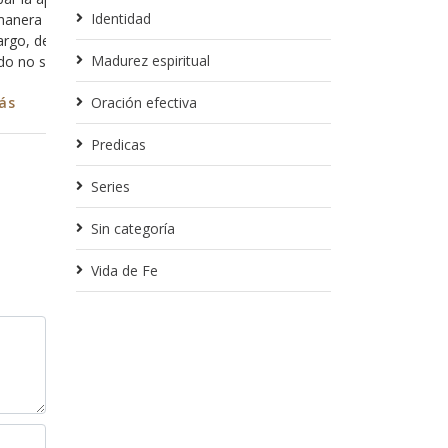
ayuda ó buscan un co
Identidad
tras bambalinas todo el tiempo para
una visión ó andan e
mo si tuviese la necesidad de
Madurez espiritual
tá buscando todo el tiempo hacernos
Leer más
o lo entendamos.
Oración efectiva
Predicas
Series
Sin categoría
Vida de Fe