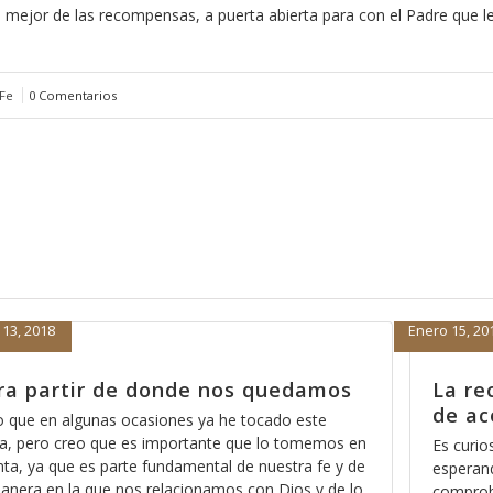
la mejor de las recompensas, a puerta abierta para con el Padre que 
 Fe
0 Comentarios
Noviembre 9, 2017
ta para que el mal nos deje
Y quien est
ar
mano?
pensar que muchas personas están
Es interesante 
e Dios el ser bendecidas y con ello
pensando que Di
a aprobación de Dios hacia sus vidas y de
nuestros intere