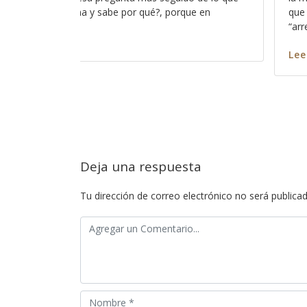
quiero hablar es del hecho de cuantas veces nos
alguna mane
ntimos” de
sin embargo,
y su modo n
más
Leer más
Deja una respuesta
Tu dirección de correo electrónico no será publicad