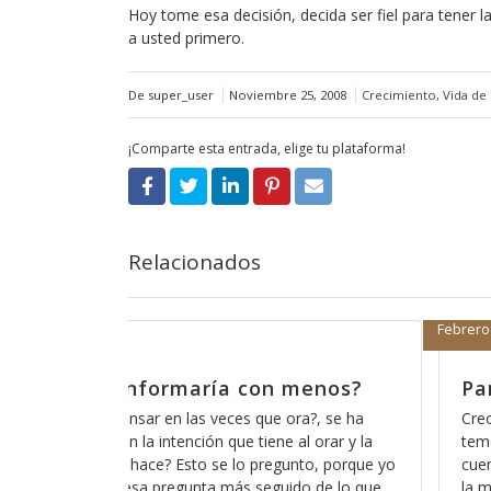
Hoy tome esa decisión, decida ser fiel para tener 
a usted primero.
De super_user
Noviembre 25, 2008
Crecimiento
,
Vida de
¡Comparte esta entrada, elige tu plataforma!
Relacionados
 2018
Enero 15, 2018
 partir de donde nos quedamos
La rece
de acos
e en algunas ocasiones ya he tocado este
ero creo que es importante que lo tomemos en
Es curioso 
 ya que es parte fundamental de nuestra fe y de
esperando d
ra en la que nos relacionamos con Dios y de lo
comprobar l