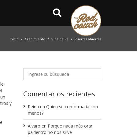
Inicio
Crecimiento
Vida de Fe
Puertas abiertas
le
el
Comentarios recientes
aun
tros y
Reina
en
Quien se conformaría con
menos?
te
Alvaro
en
Porque nada más orar
pa’dentro no nos sirve