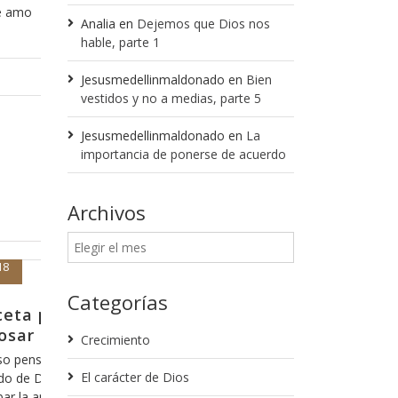
le amo
Analia
en
Dejemos que Dios nos
hable, parte 1
Jesusmedellinmaldonado
en
Bien
vestidos y no a medias, parte 5
Jesusmedellinmaldonado
en
La
importancia de ponerse de acuerdo
Archivos
Noviembre 7, 2017
Categorías
á listo para levantar la
Más vale afe
Una de mis citas favo
Crecimiento
29:18 que dice “El p
que siempre caminamos por la vida
errante” y sabe, es 
El carácter de Dios
os no solo nos ama, sino que cuida de
identificar cuando l
ses, incluso hay personas que piensan