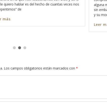
ra validar que no son „malas personas“ ,
que Dios actúa 
 dejan pasar por alto la instrucción de Dios
bendecirnos, co
o solo de bendecirnos, sino también lo
agradarnos y es
“bien” aunque n
Leer más
a.
Los campos obligatorios están marcados con
*