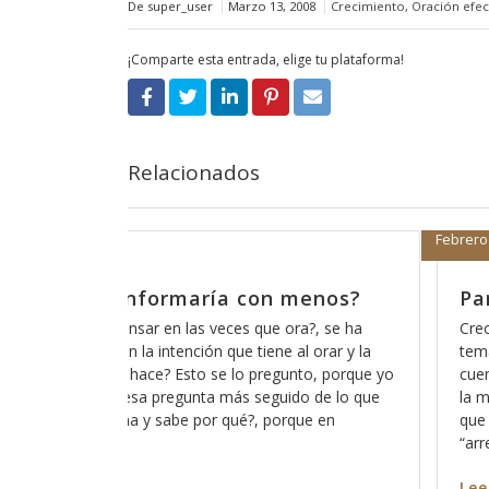
De super_user
Marzo 13, 2008
Crecimiento
,
Oración efec
¡Comparte esta entrada, elige tu plataforma!
Relacionados
3, 2018
Enero 15, 201
a partir de donde nos quedamos
La rec
de aco
que en algunas ocasiones ya he tocado este
, pero creo que es importante que lo tomemos en
Es curio
a, ya que es parte fundamental de nuestra fe y de
esperando
nera en la que nos relacionamos con Dios y de lo
comprobar
e quiero hablar es del hecho de cuantas veces nos
alguna ma
pentimos” de
sin embar
y su modo
r más