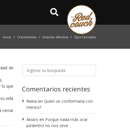
Inicio
Crecimiento
Oración efectiva
Ojos Cerrados
idad de
s.
 lo que
Comentarios recientes
 su vida
Reina
en
Quien se conformaría con
menos?
 cerrar
Alvaro
en
Porque nada más orar
pa’dentro no nos sirve