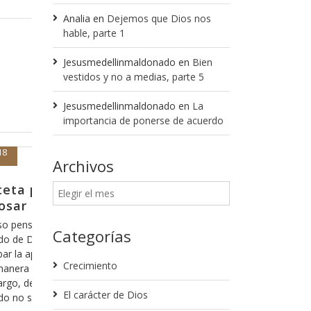
Analia
en
Dejemos que Dios nos
hable, parte 1
Jesusmedellinmaldonado
en
Bien
vestidos y no a medias, parte 5
Jesusmedellinmaldonado
en
La
importancia de ponerse de acuerdo
Noviembre 6, 2017
Archivos
 aferrado que simpatizante
Probablemen
escoger
as favoritas en la Biblia es Proverbios
 “El pueblo que no tiene visión, camina
Es interesante pe
Categorías
e, es una de las cosas más fáciles de
Dios cosas que no
uando las personas vienen en búsqueda de
habremos de recib
Crecimiento
n un consejo, el hecho de saber si tienen
sentimos de algu
andan errantes
nuestro estilo de
El carácter de Dios
no nos permite qu