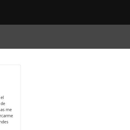
el
 de
nas me
ercarme
andes