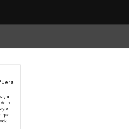
fuera
mayor
 de lo
mayor
n que
veía