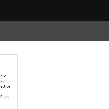
 a la
as por
uestros
s
 Padre