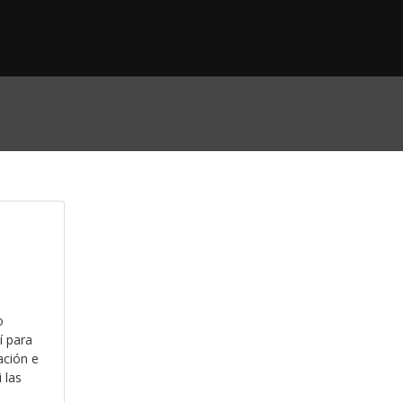
o
í para
ación e
 las